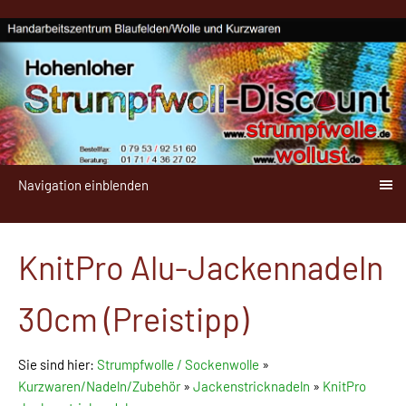
Navigation einblenden
KnitPro Alu-Jackennadeln
30cm (Preistipp)
Sie sind hier:
Strumpfwolle / Sockenwolle
»
Kurzwaren/Nadeln/Zubehör
»
Jackenstricknadeln
»
KnitPro