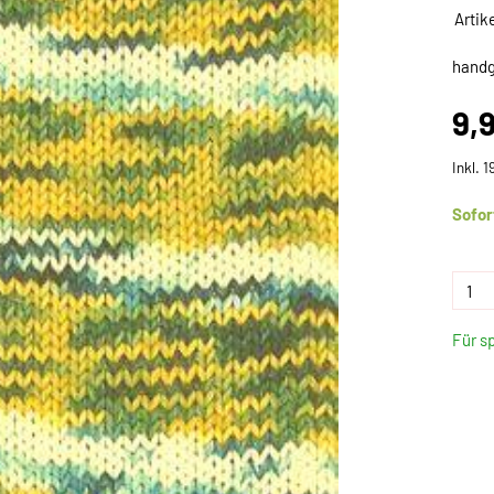
Artik
handg
9,
Inkl. 
Sofor
Für s