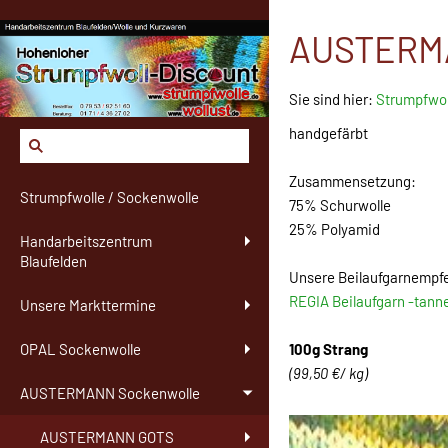
AUSTERMAN
Sie sind hier:
Strumpfwol
handgefärbt
Zusammensetzung:
Strumpfwolle / Sockenwolle
75% Schurwolle
25% Polyamid
Handarbeitszentrum
Blaufelden
Unsere Beilaufgarnempf
REGIA Beilaufgarn -tann
Unsere Markttermine
100g Strang
OPAL Sockenwolle
(99,50 €/ kg)
AUSTERMANN Sockenwolle
AUSTERMANN GOTS