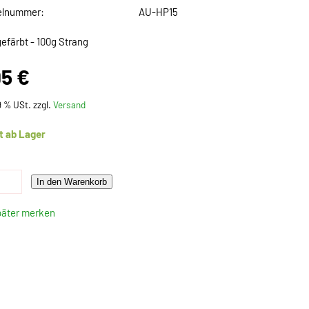
elnummer:
AU-HP15
efärbt - 100g Strang
95 €
19 % USt. zzgl.
Versand
t ab Lager
In den Warenkorb
päter merken