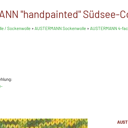
N "handpainted" Südsee-Colo
le / Sockenwolle
»
AUSTERMANN Sockenwolle
»
AUSTERMANN 4-fac
ehlung:
e-
AUST