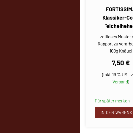
FORTISSIM
Klassiker-Co
"eichelhehe
zeitloses Muster
Rapport zu verarbe
100g Knäuel
7,50 €
(Inkl. 19 % USt. z
Versand
)
Für später merken
IN DEN WARENK