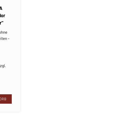
A
lor
r"
 ohne
iten -
zgl.
ORB