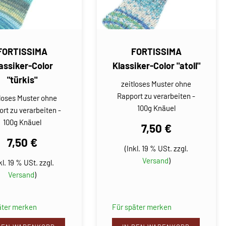
FORTISSIMA
FORTISSIMA
assiker-Color
Klassiker-Color "atoll"
"türkis"
zeitloses Muster ohne
Rapport zu verarbeiten -
tloses Muster ohne
100g Knäuel
rt zu verarbeiten -
100g Knäuel
7,50 €
7,50 €
(Inkl. 19 % USt. zzgl.
Versand
)
kl. 19 % USt. zzgl.
Versand
)
äter merken
Für später merken