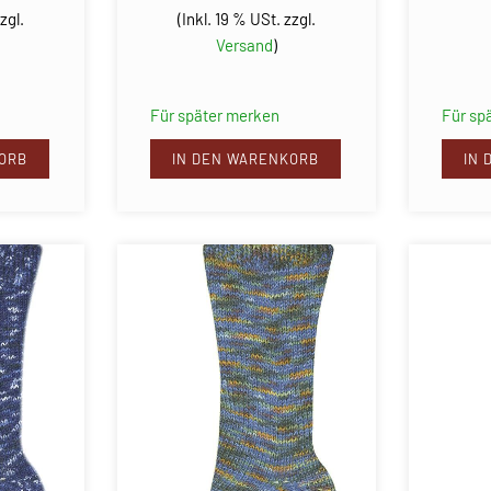
zgl.
(Inkl. 19 % USt. zzgl.
Versand
)
Für später merken
Für sp
ORB
IN DEN WARENKORB
IN