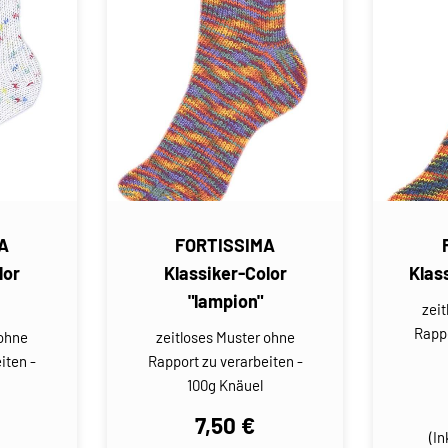
A
FORTISSIMA
lor
Klassiker-Color
Klass
"lampion"
zei
Rappo
 ohne
zeitloses Muster ohne
iten -
Rapport zu verarbeiten -
100g Knäuel
7,50 €
(In