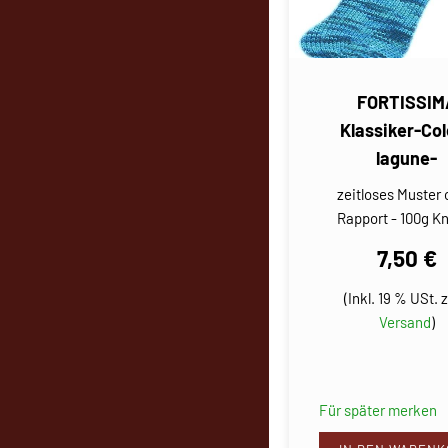
FORTISSIM
Klassiker-Col
lagune-
zeitloses Muster
Rapport - 100g K
7,50 €
(Inkl. 19 % USt. z
Versand
)
Für später merken