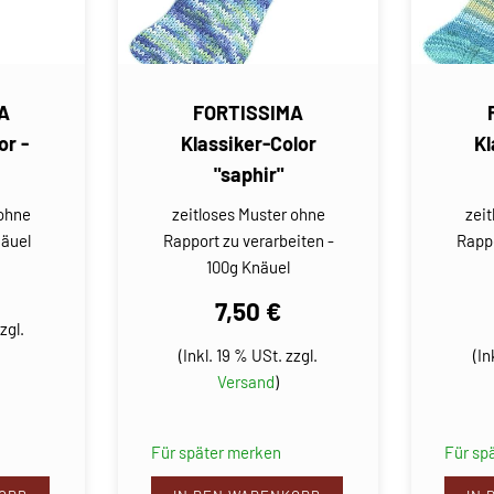
A
FORTISSIMA
or -
Klassiker-Color
Kl
"saphir"
 ohne
zeitloses Muster ohne
zei
näuel
Rapport zu verarbeiten -
Rappo
100g Knäuel
7,50 €
zgl.
(Inkl. 19 % USt. zzgl.
(In
Versand
)
Für später merken
Für sp