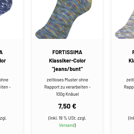
A
FORTISSIMA
lor
Klassiker-Color
Kl
"jeans/bunt"
 ohne
zeitloses Muster ohne
zei
iten -
Rapport zu verarbeiten -
Rappo
100g Knäuel
7,50 €
zgl.
(Inkl. 19 % USt. zzgl.
(In
Versand
)