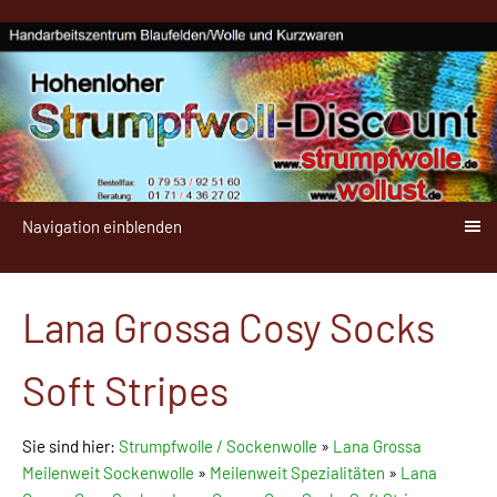
Navigation einblenden
Lana Grossa Cosy Socks
Soft Stripes
Sie sind hier:
Strumpfwolle / Sockenwolle
»
Lana Grossa
Meilenweit Sockenwolle
»
Meilenweit Spezialitäten
»
Lana