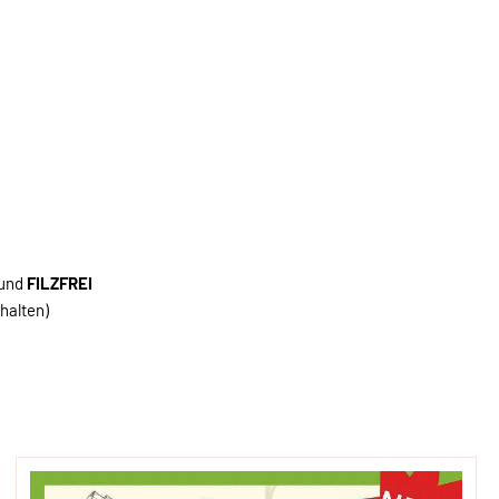
 und
FILZFREI
halten)