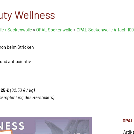
ty Wellness
le / Sockenwolle
»
OPAL Sockenwolle
»
OPAL Sockenwolle 4-fach 100
hon beim Stricken
nd antioxidativ
,25 €
(82,50 € / kg)
isempfehlung des Herstellers)
------------------------
OPAL
Artik