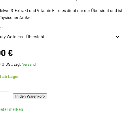
delweiß-Extrakt und Vitamin E - dies dient nur der Übersicht und ist
Physischer Artikel
::
00 €
19 % USt. zzgl.
Versand
t ab Lager
In den Warenkorb
päter merken