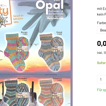
mit E
kein 
Farbe
0,
Inkl. 
Sofor
Für s