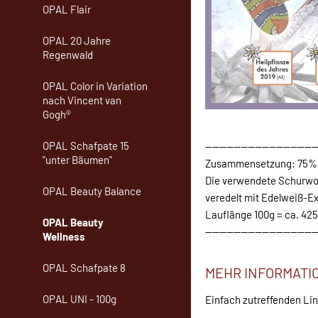
OPAL Flair
OPAL 20 Jahre
Regenwald
OPAL Color in Variation
nach Vincent van
Gogh®
OPAL Schafpate 15
-------------------------------
"unter Bäumen"
Zusammensetzung: 75% 
Die verwendete Schurwo
OPAL Beauty Balance
veredelt mit Edelweiß-Ex
Lauflänge 100g = ca. 4
OPAL Beauty
-------------------------------
Wellness
OPAL Schafpate 8
MEHR INFORMATIO
OPAL UNI - 100g
Einfach zutreffenden Li