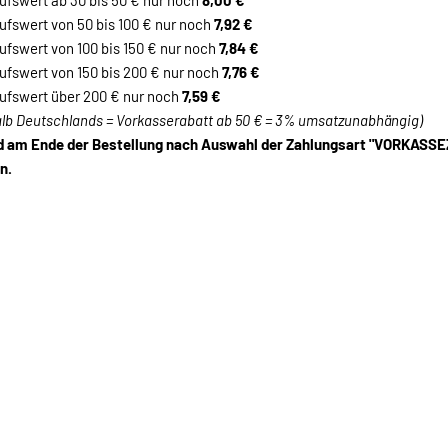
fswert ab 30 bis 50 € nur noch
8,00 €
fswert von 50 bis 100 € nur noch
7,92 €
fswert von 100 bis 150 € nur noch
7
,84 €
fswert von 150 bis 200 € nur noch
7
,76 €
ufswert über 200 € nur noch
7
,59 €
alb Deutschlands = Vorkasserabatt ab 50 € = 3% umsatzunabhängig)
rd am Ende der Bestellung nach Auswahl der Zahlungsart "VORKAS
n.