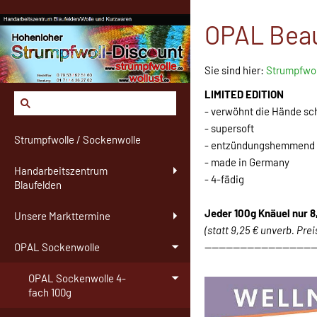
OPAL Beau
Sie sind hier:
Strumpfwol
LIMITED EDITION
- verwöhnt die Hände sc
- supersoft
Strumpfwolle / Sockenwolle
- entzündungshemmend u
- made in Germany
Handarbeitszentrum
- 4-fädig
Blaufelden
Jeder 100g Knäuel
nur 8
Unsere Markttermine
(statt 9,25 € unverb. Pre
-------------------------------
OPAL Sockenwolle
OPAL Sockenwolle 4-
fach 100g