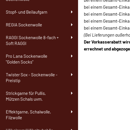
bei einem Gesamt-Einkau
bei einem Gesamt-Einkau
Stopf- und Beilaufgarn
bei einem Gesamt-Einkau
bei einem Gesamt-Einkau
REGIA Sockenwolle
bei einem Gesamt-Einka
(Bei Lieferungen außerh
RAGGI Sockenwolle 8-fach +
Der Vorkasserabatt wi
Soft RAGGI
errechnet und abgezoge
Pro Lana Sockenwolle
"Golden Socks"
Twister Sox - Sockenwolle -
Preistip
Strickgarne für Pullis,
Mützen Schals uvm.
Effektgarne, Schalwolle,
Filzwolle