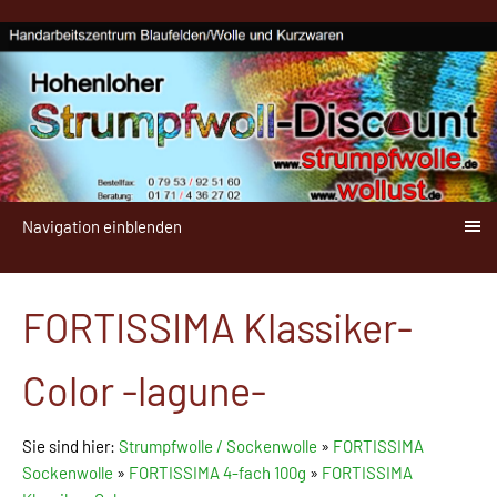
Navigation einblenden
FORTISSIMA Klassiker-
Color -lagune-
Sie sind hier:
Strumpfwolle / Sockenwolle
»
FORTISSIMA
Sockenwolle
»
FORTISSIMA 4-fach 100g
»
FORTISSIMA