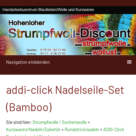
Navigation einblenden
addi-click Nadelseile-Set
(Bamboo)
Sie sind hier:
Strumpfwolle / Sockenwolle
»
Kurzwaren/Nadeln/Zubehör
»
Rundstricknadeln
»
ADDI-Click