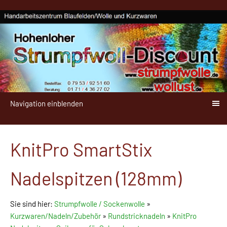
Navigation einblenden
KnitPro SmartStix
Nadelspitzen (128mm)
Sie sind hier:
Strumpfwolle / Sockenwolle
»
Kurzwaren/Nadeln/Zubehör
»
Rundstricknadeln
»
KnitPro