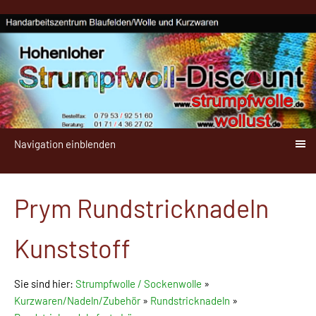
Navigation einblenden
Prym Rundstricknadeln
Kunststoff
Sie sind hier:
Strumpfwolle / Sockenwolle
»
Kurzwaren/Nadeln/Zubehör
»
Rundstricknadeln
»