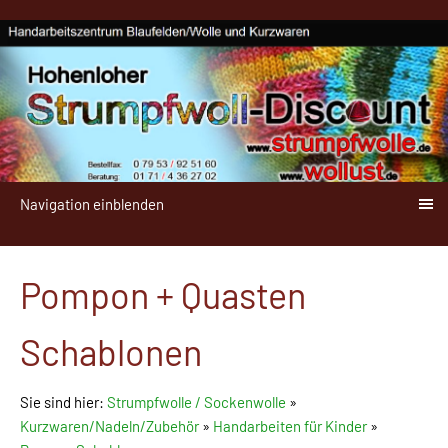
Navigation einblenden
Pompon + Quasten
Schablonen
Sie sind hier:
Strumpfwolle / Sockenwolle
»
Kurzwaren/Nadeln/Zubehör
»
Handarbeiten für Kinder
»