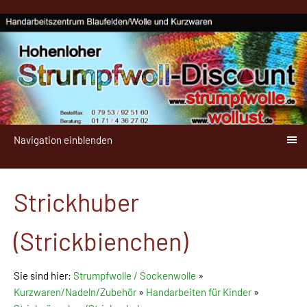
Navigation einblenden
Strickhuber
(Strickbienchen)
Sie sind hier:
Strumpfwolle / Sockenwolle
»
Kurzwaren/Nadeln/Zubehör
»
Handarbeiten für Kinder
»