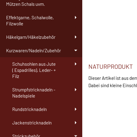
Mützen Schals uvm.
Effektgarne, Schalwolle,
Filzwolle
Häkelgarn/Häkelzubehör
Kurzwaren/Nadeln/Zubehör
Schuhsohlen aus Jute
NATURPRODUKT
( Espadrilles), Leder- +
Filz
Dieser Artikel ist aus de
Dabei sind kleine Einsch
Strumpfstricknadeln -
Nadelspiele
Rundstricknadeln
Jackenstricknadeln
Strickzubehör