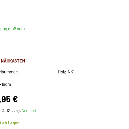
ung muß sein
-NÄHKASTEN
elnummer:
Holz-NK1
9x19cm
,95 €
19 % USt. zzgl.
Versand
t ab Lager