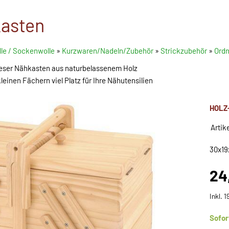
asten
le / Sockenwolle
»
Kurzwaren/Nadeln/Zubehör
»
Strickzubehör
»
Ordn
ieser Nähkasten aus naturbelassenem Holz
einen Fächern viel Platz für Ihre Nähutensilien
HOLZ
Artik
30x1
24
Inkl. 
Sofor