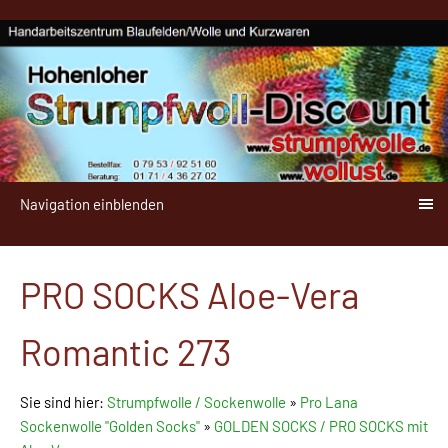
Navigation einblenden
PRO SOCKS Aloe-Vera
Romantic 273
Sie sind hier:
Strumpfwolle / Sockenwolle
»
Pro Lana
Sockenwolle "Golden Socks"
»
GOLDEN SOCKS / PRO SOCKS mit