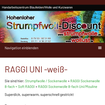
Navigation einblenden
RAGGI UNI -weiß-
Sie sind hier:
Strumpfwolle / Sockenwolle
»
RAGGI Sockenwolle
8-fach + Soft RAGGI
»
RAGGI Sockenwolle 8-fach Uni/Mouline
Superdick, superwarm, superschnell gestrickt