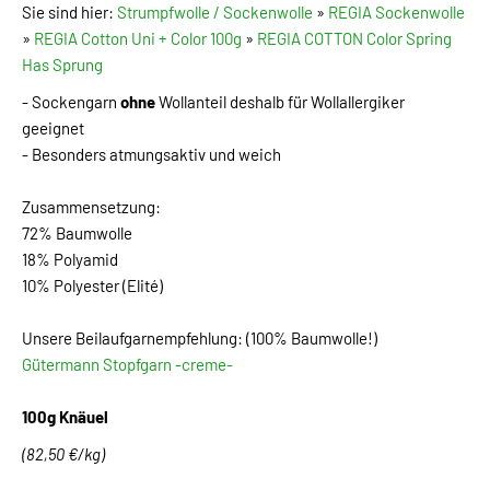
Sie sind hier:
Strumpfwolle / Sockenwolle
»
REGIA Sockenwolle
»
REGIA Cotton Uni + Color 100g
»
REGIA COTTON Color Spring
Has Sprung
- Sockengarn
ohne
Wollanteil deshalb für Wollallergiker
geeignet
- Besonders atmungsaktiv und weich
Zusammensetzung:
72% Baumwolle
18% Polyamid
10% Polyester (Elité)
Unsere Beilaufgarnempfehlung: (100% Baumwolle!)
Gütermann Stopfgarn -creme-
100g Knäuel
(82,50 €/kg)