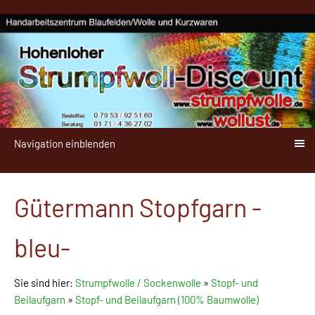
Navigation einblenden
Gütermann Stopfgarn -
bleu-
Sie sind hier:
Strumpfwolle / Sockenwolle
»
Stopf- und
Beilaufgarn
»
Stopf- und Beilaufgarn (100% Baumwolle)