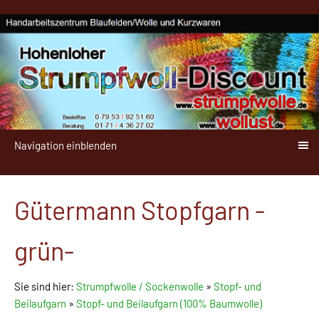
Navigation einblenden
Gütermann Stopfgarn -
grün-
Sie sind hier:
Strumpfwolle / Sockenwolle
»
Stopf- und
Beilaufgarn
»
Stopf- und Beilaufgarn (100% Baumwolle)