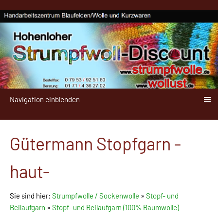
Navigation einblenden
Gütermann Stopfgarn -
haut-
Sie sind hier:
Strumpfwolle / Sockenwolle
»
Stopf- und
Beilaufgarn
»
Stopf- und Beilaufgarn (100% Baumwolle)