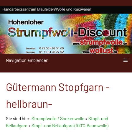
Navigation einblenden
Gütermann Stopfgarn -
hellbraun-
Sie sind hier:
Strumpfwolle / Sockenwolle
»
Stopf- und
Beilaufgarn
»
Stopf- und Beilaufgarn (100% Baumwolle)