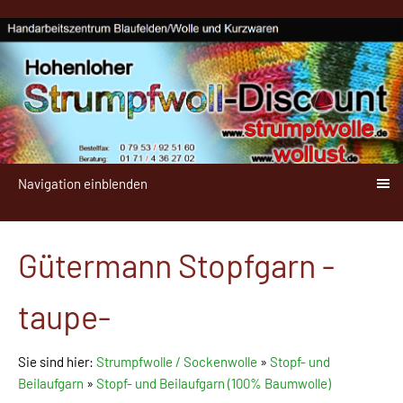
Navigation einblenden
Gütermann Stopfgarn -
taupe-
Sie sind hier:
Strumpfwolle / Sockenwolle
»
Stopf- und
Beilaufgarn
»
Stopf- und Beilaufgarn (100% Baumwolle)