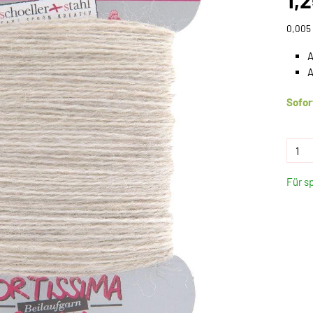
1,
0,005 
A
A
Sofor
Für s