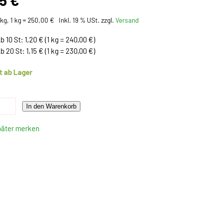
25 €
kg, 1 kg = 250,00 €
Inkl. 19 % USt. zzgl.
Versand
b 10 St: 1,20 € (1 kg = 240,00 €)
b 20 St: 1,15 € (1 kg = 230,00 €)
t ab Lager
In den Warenkorb
päter merken