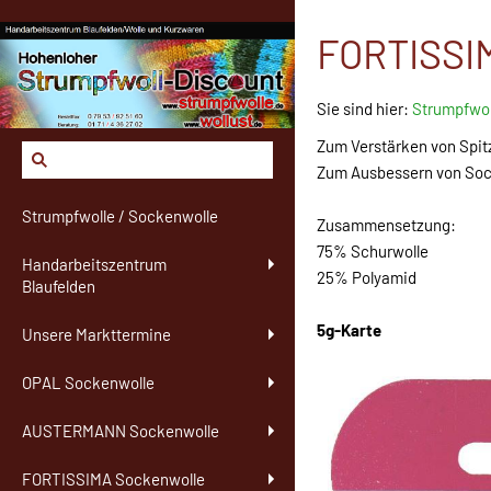
FORTISSIM
Sie sind hier:
Strumpfwol
Zum Verstärken von Spit
Zum Ausbessern von Soc
Strumpfwolle / Sockenwolle
Zusammensetzung:
75% Schurwolle
Handarbeitszentrum
25% Polyamid
Blaufelden
5g-Karte
Unsere Markttermine
OPAL Sockenwolle
AUSTERMANN Sockenwolle
FORTISSIMA Sockenwolle