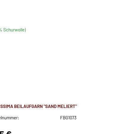
5% Schurwolle)
ISSIMA BEILAUFGARN "SAND MELIERT"
elnummer:
FBG1073