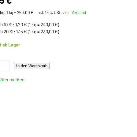
25 €
kg, 1 kg = 250,00 €
Inkl. 19 % USt. zzgl.
Versand
b 10 St: 1,20 € (1 kg = 240,00 €)
b 20 St: 1,15 € (1 kg = 230,00 €)
t ab Lager
In den Warenkorb
päter merken