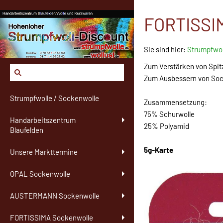
FORTISSIMA
Sie sind hier:
Strumpfwol
Zum Verstärken von Spit
Zum Ausbessern von Soc
Strumpfwolle / Sockenwolle
Zusammensetzung:
75% Schurwolle
Handarbeitszentrum
25% Polyamid
Blaufelden
5g-Karte
Unsere Markttermine
OPAL Sockenwolle
AUSTERMANN Sockenwolle
FORTISSIMA Sockenwolle