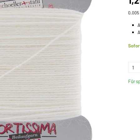
1,
0,005 
A
A
Sofor
Für s