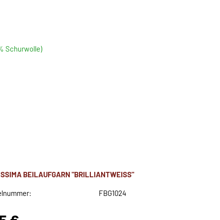
5% Schurwolle)
ISSIMA BEILAUFGARN "BRILLIANTWEISS"
elnummer:
FBG1024