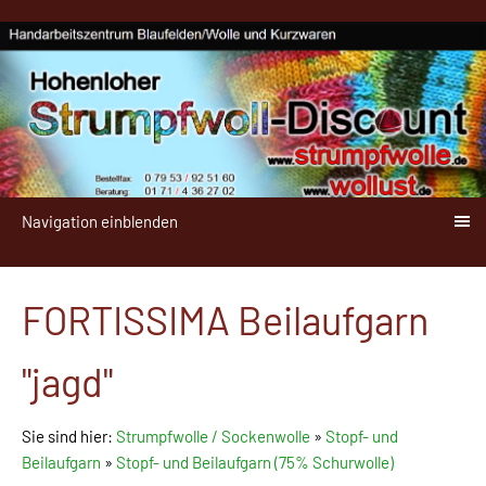
Navigation einblenden
FORTISSIMA Beilaufgarn
"jagd"
Sie sind hier:
Strumpfwolle / Sockenwolle
»
Stopf- und
Beilaufgarn
»
Stopf- und Beilaufgarn (75% Schurwolle)