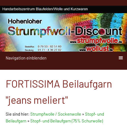
Navigation einblenden
FORTISSIMA Beilaufgarn
"jeans meliert"
Sie sind hier:
Strumpfwolle / Sockenwolle
»
Stopf- und
Beilaufgarn
»
Stopf- und Beilaufgarn (75% Schurwolle)