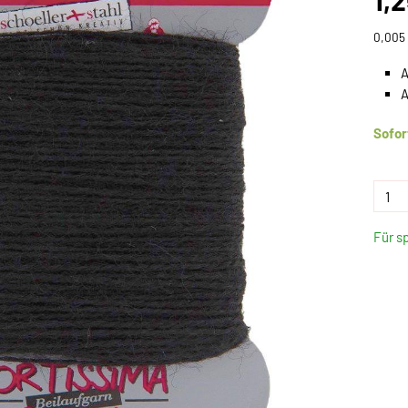
1,
0,005 
A
A
Sofor
Für s