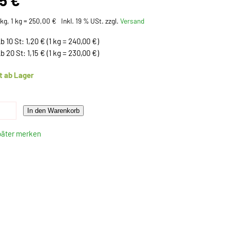
25 €
kg, 1 kg = 250,00 €
Inkl. 19 % USt. zzgl.
Versand
b 10 St: 1,20 € (1 kg = 240,00 €)
b 20 St: 1,15 € (1 kg = 230,00 €)
t ab Lager
In den Warenkorb
päter merken