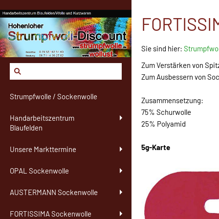
FORTISSIM
Sie sind hier:
Strumpfwol
Zum Verstärken von Spit
Zum Ausbessern von Soc
Strumpfwolle / Sockenwolle
Zusammensetzung:
75% Schurwolle
Handarbeitszentrum
25% Polyamid
Blaufelden
5g-Karte
Unsere Markttermine
OPAL Sockenwolle
AUSTERMANN Sockenwolle
FORTISSIMA Sockenwolle