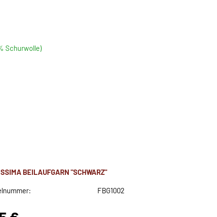
5% Schurwolle)
ISSIMA BEILAUFGARN "SCHWARZ"
elnummer:
FBG1002