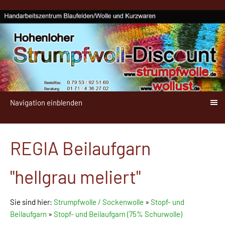
Navigation einblenden
REGIA Beilaufgarn
"hellgrau meliert"
Sie sind hier:
Strumpfwolle / Sockenwolle
»
Stopf- und
Beilaufgarn
»
Stopf- und Beilaufgarn (75% Schurwolle)