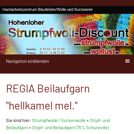
Navigation einblenden
REGIA Beilaufgarn
"hellkamel mel."
Sie sind hier:
Strumpfwolle / Sockenwolle
»
Stopf- und
Beilaufgarn
»
Stopf- und Beilaufgarn (75% Schurwolle)