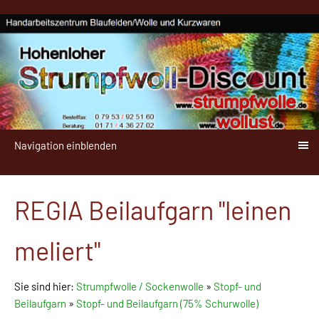
Navigation einblenden
REGIA Beilaufgarn "leinen
meliert"
Sie sind hier:
Strumpfwolle / Sockenwolle
»
Stopf- und
Beilaufgarn
»
Stopf- und Beilaufgarn (75% Schurwolle)