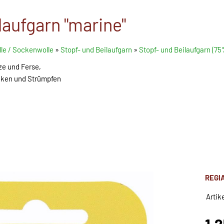
aufgarn "marine"
le / Sockenwolle
»
Stopf- und Beilaufgarn
»
Stopf- und Beilaufgarn (7
ze und Ferse,
ken und Strümpfen
REGI
Artik