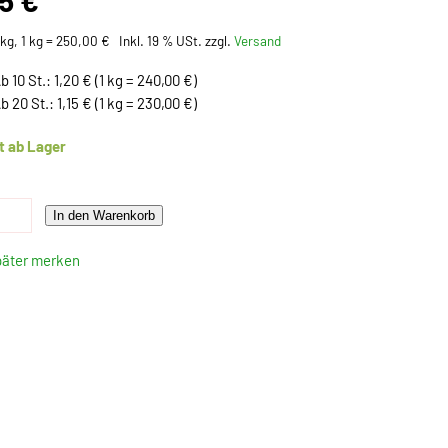
25 €
kg, 1 kg = 250,00 €
Inkl. 19 % USt. zzgl.
Versand
b 10 St.: 1,20 € (1 kg = 240,00 €)
b 20 St.: 1,15 € (1 kg = 230,00 €)
t ab Lager
In den Warenkorb
päter merken