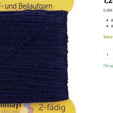
1,
0,005 
A
A
Sofor
Für s