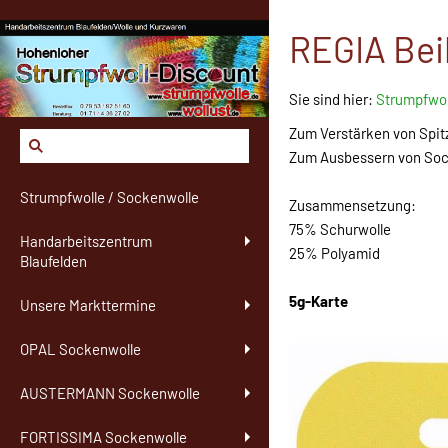
REGIA Beil
Sie sind hier:
Strumpfwol
Zum Verstärken von Spit
Zum Ausbessern von Soc
Strumpfwolle / Sockenwolle
Zusammensetzung:
75% Schurwolle
Handarbeitszentrum
25% Polyamid
Blaufelden
5g-Karte
Unsere Markttermine
OPAL Sockenwolle
AUSTERMANN Sockenwolle
FORTISSIMA Sockenwolle