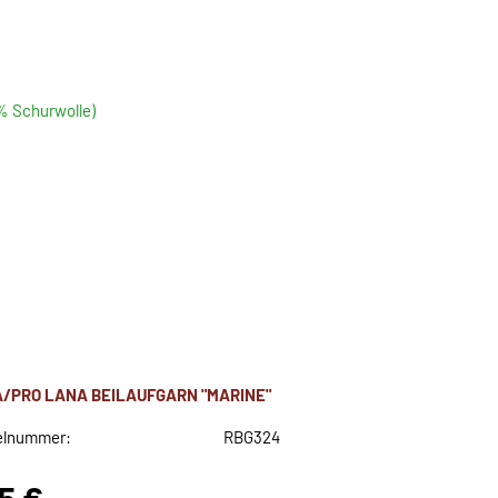
5% Schurwolle)
A/PRO LANA BEILAUFGARN "MARINE"
elnummer:
RBG324