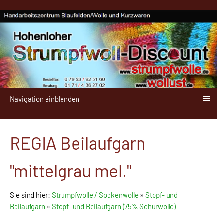
Navigation einblenden
REGIA Beilaufgarn
"mittelgrau mel."
Sie sind hier:
Strumpfwolle / Sockenwolle
»
Stopf- und
Beilaufgarn
»
Stopf- und Beilaufgarn (75% Schurwolle)