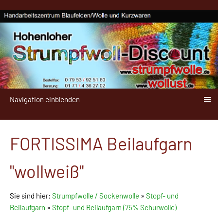
Navigation einblenden
FORTISSIMA Beilaufgarn
"wollweiß"
Sie sind hier:
Strumpfwolle / Sockenwolle
»
Stopf- und
Beilaufgarn
»
Stopf- und Beilaufgarn (75% Schurwolle)