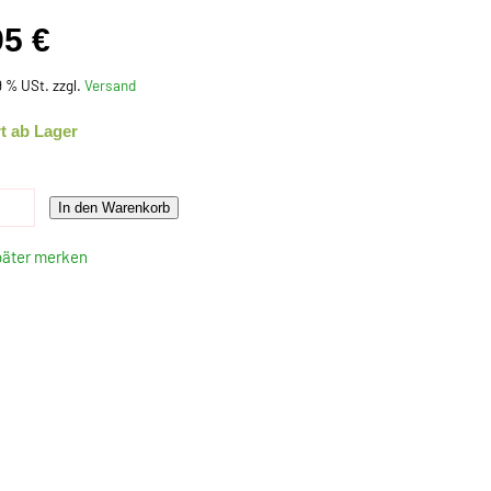
95 €
19 % USt. zzgl.
Versand
t ab Lager
In den Warenkorb
päter merken