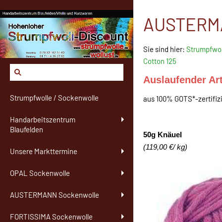
AUSTERMAN
Sie sind hier:
Strumpfwol
Cotton 125
Auslaufender Art
Strumpfwolle / Sockenwolle
aus 100% GOTS*-zertifiz
Handarbeitszentrum
Blaufelden
50g Knäuel
(119,00 €/ kg)
Unsere Markttermine
OPAL Sockenwolle
AUSTERMANN Sockenwolle
FORTISSIMA Sockenwolle