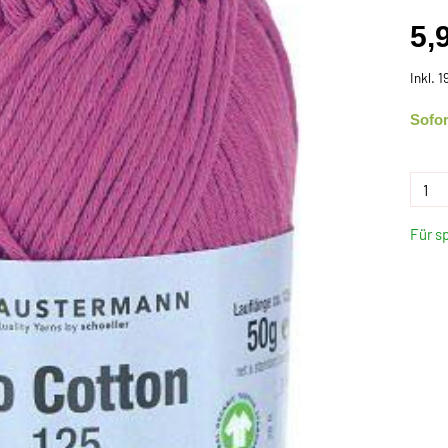
5,
Inkl. 
Sofor
Für s