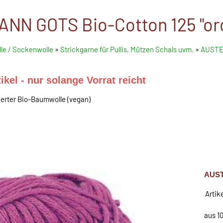
N GOTS Bio-Cotton 125 "or
le / Sockenwolle
»
Strickgarne für Pullis, Mützen Schals uvm.
»
AUSTER
ikel - nur solange Vorrat reicht
ierter Bio-Baumwolle (vegan)
AUST
Artik
aus 1