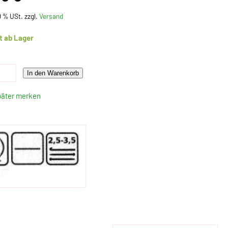
19 % USt. zzgl.
Versand
t ab Lager
In den Warenkorb
päter merken