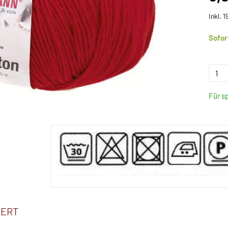
Inkl. 
Sofor
Für s
IERT