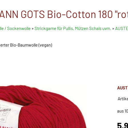
N GOTS Bio-Cotton 180 "rot
le / Sockenwolle
»
Strickgarne für Pullis, Mützen Schals uvm.
»
AUSTER
ierter Bio-Baumwolle (vegan)
AUST
Artik
aus 1
5,