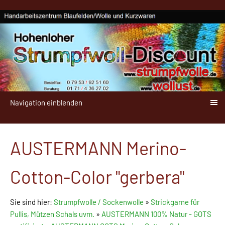
Navigation einblenden
AUSTERMANN Merino-
Cotton-Color "gerbera"
Sie sind hier:
Strumpfwolle / Sockenwolle
»
Strickgarne für
Pullis, Mützen Schals uvm.
»
AUSTERMANN 100% Natur - GOTS