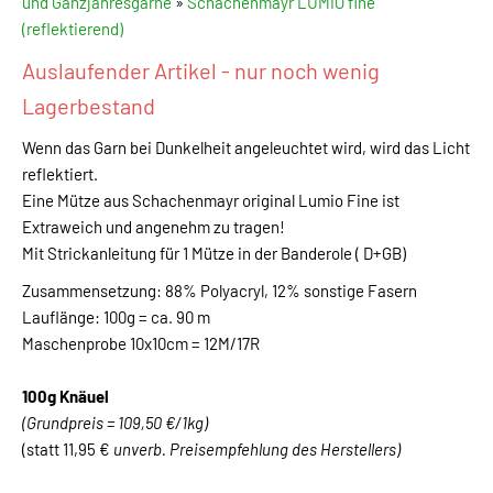
und Ganzjahresgarne
»
Schachenmayr LUMIO fine
(reflektierend)
Auslaufender Artikel - nur noch wenig
Lagerbestand
Wenn das Garn bei Dunkelheit angeleuchtet wird, wird das Licht
reflektiert.
Eine Mütze aus Schachenmayr original Lumio Fine ist
Extraweich und angenehm zu tragen!
Mit Strickanleitung für 1 Mütze in der Banderole ( D+GB)
Zusammensetzung: 88% Polyacryl, 12% sonstige Fasern
Lauflänge: 100g = ca. 90 m
Maschenprobe 10x10cm = 12M/17R
100g Knäuel
(Grundpreis = 109,50 €/1kg)
(statt 11,95 €
unverb. Preisempfehlung des Herstellers)