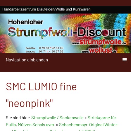
Navigation einblenden
SMC LUMIO fine
"neonpink"
Sie sind hier:
Strumpfwolle / Sockenwolle
»
Strickgarne für
Pullis, Mützen Schals uvm.
»
Schachenmayr-Original Winter-