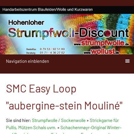
Navigation einblenden
SMC Easy Loop
"aubergine-stein Mouliné"
Sie sind hier:
Strumpfwolle / Sockenwolle
»
Strickgarne für
Pullis, Mützen Schals uvm.
»
Schachenmayr-Original Winter-