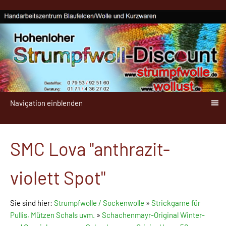
Navigation einblenden
SMC Lova "anthrazit-
violett Spot"
Sie sind hier:
Strumpfwolle / Sockenwolle
»
Strickgarne für
Pullis, Mützen Schals uvm.
»
Schachenmayr-Original Winter-