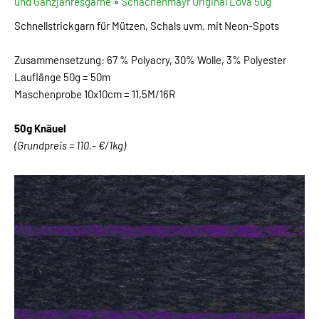
und Ganzjahresgarne
»
Schachenmayr Original Lova 50g
Schnellstrickgarn für Mützen, Schals uvm. mit Neon-Spots
Zusammensetzung: 67 % Polyacry, 30% Wolle, 3% Polyester
Lauflänge 50g = 50m
Maschenprobe 10x10cm = 11,5M/16R
50g Knäuel
(Grundpreis = 110,- €/1kg)