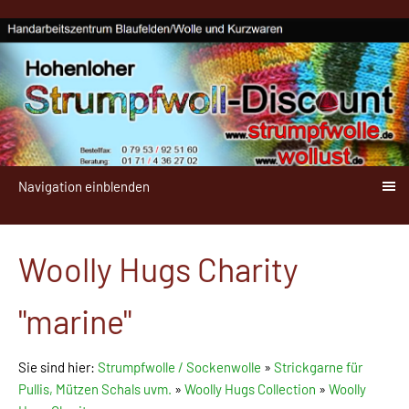
Navigation einblenden
Woolly Hugs Charity
"marine"
Sie sind hier:
Strumpfwolle / Sockenwolle
»
Strickgarne für
Pullis, Mützen Schals uvm.
»
Woolly Hugs Collection
»
Woolly