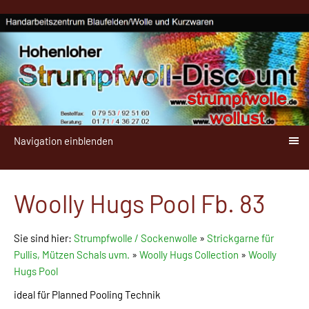
Navigation einblenden
Woolly Hugs Pool Fb. 83
Sie sind hier:
Strumpfwolle / Sockenwolle
»
Strickgarne für
Pullis, Mützen Schals uvm.
»
Woolly Hugs Collection
»
Woolly
Hugs Pool
ideal für Planned Pooling Technik