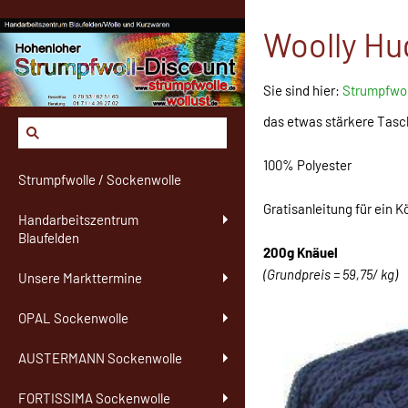
Woolly Hu
Sie sind hier:
Strumpfwol
das etwas stärkere Tas
100% Polyester
Strumpfwolle / Sockenwolle
Gratisanleitung für ein 
Handarbeitszentrum
Blaufelden
200g Knäuel
(Grundpreis = 59,75/ kg)
Unsere Markttermine
OPAL Sockenwolle
AUSTERMANN Sockenwolle
FORTISSIMA Sockenwolle