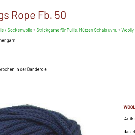
gs Rope Fb. 50
le / Sockenwolle
»
Strickgarne für Pullis, Mützen Schals uvm.
»
Woolly
chengarn
Körbchen in der Banderole
WOOL
Artik
das e