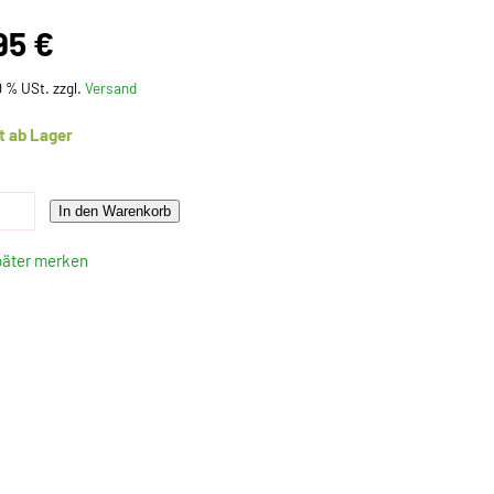
95 €
19 % USt. zzgl.
Versand
t ab Lager
In den Warenkorb
päter merken