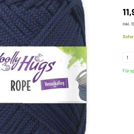
11,
Inkl. 
Sofor
Für s