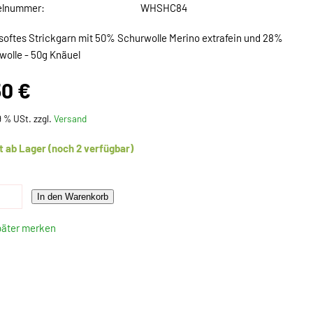
elnummer:
WHSHC84
softes Strickgarn mit 50% Schurwolle Merino extrafein und 28%
olle - 50g Knäuel
50 €
19 % USt. zzgl.
Versand
t ab Lager (noch 2 verfügbar)
In den Warenkorb
päter merken