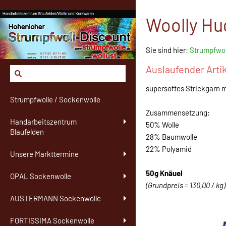
Woolly Hug
Sie sind hier:
Strumpfwol
Auslaufender Arti
supersoftes Strickgarn 
Strumpfwolle / Sockenwolle
Zusammensetzung:
Handarbeitszentrum
50% Wolle
Blaufelden
28% Baumwolle
22% Polyamid
Unsere Markttermine
50g Knäuel
OPAL Sockenwolle
(Grundpreis = 130,00 / kg)
AUSTERMANN Sockenwolle
FORTISSIMA Sockenwolle