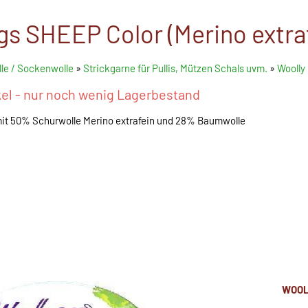
s SHEEP Color (Merino extraf
le / Sockenwolle
»
Strickgarne für Pullis, Mützen Schals uvm.
»
Woolly
kel - nur noch wenig Lagerbestand
mit 50% Schurwolle Merino extrafein und 28% Baumwolle
WOOL