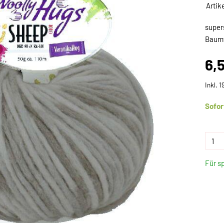
Artik
super
Baumw
6,
Inkl. 
Sofor
Für s