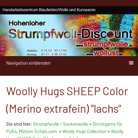
Navigation einblenden
Woolly Hugs SHEEP Color
(Merino extrafein) "lachs"
Sie sind hier:
Strumpfwolle / Sockenwolle
»
Strickgarne für
Pullis, Mützen Schals uvm.
»
Woolly Hugs Collection
»
Woolly