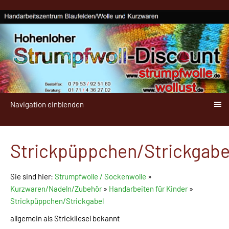
Navigation einblenden
Strickpüppchen/Strickgabe
Sie sind hier:
Strumpfwolle / Sockenwolle
»
Kurzwaren/Nadeln/Zubehör
»
Handarbeiten für Kinder
»
Strickpüppchen/Strickgabel
allgemein als Strickliesel bekannt