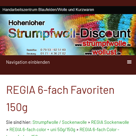
Navigation einblenden
REGIA 6-fach Favoriten
150g
Sie sind hier:
Strumpfwolle / Sockenwolle
»
REGIA Sockenwolle
»
REGIA 6-fach color + uni 50g/150g
»
REGIA 6-fach Color -