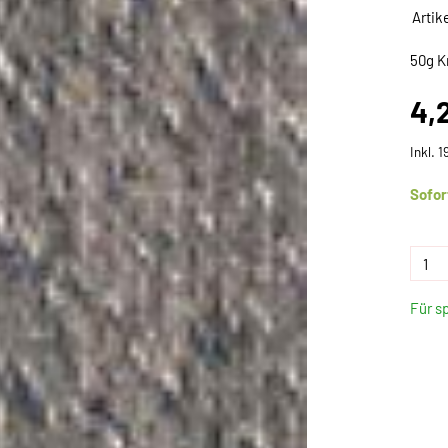
Artik
50g K
4,
Inkl. 
Sofor
Für s