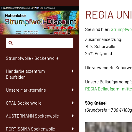
REGIA UNI
Sie sind hier:
Strumpfwol
Zusammensetzung:
75% Schurwolle
25% Polyamid
Strumpfwolle / Sockenwolle
Die verwendete Schurwo
Handarbeitszentrum
Blaufelden
Unsere Beilaufgarnempf
REGIA Beilaufgarn -mitte
Unsere Markttermine
50g Knäuel
OPAL Sockenwolle
(Grundpreis = 7,00 €/100g
AUSTERMANN Sockenwolle
FORTISSIMA Sockenwolle