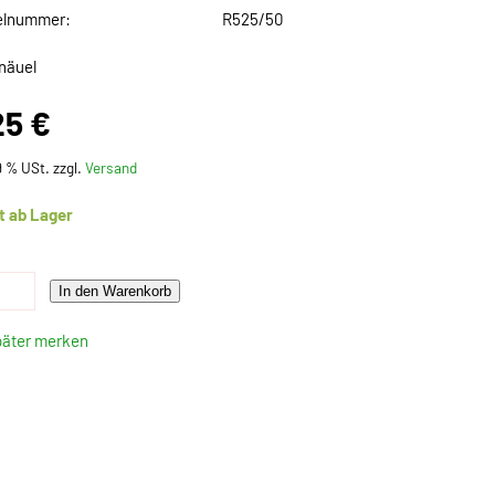
elnummer:
R525/50
näuel
25 €
19 % USt. zzgl.
Versand
t ab Lager
In den Warenkorb
päter merken