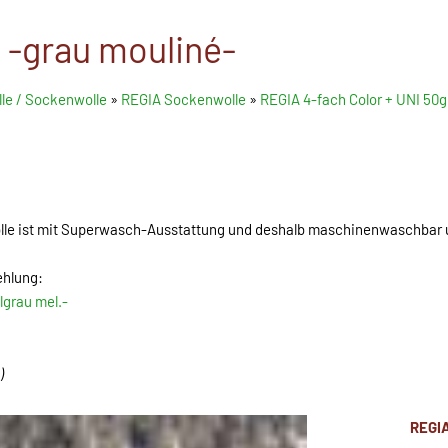
 -grau mouliné-
le / Sockenwolle
»
REGIA Sockenwolle
»
REGIA 4-fach Color + UNI 50g
lle ist mit Superwasch-Ausstattung und deshalb maschinenwaschbar
ehlung:
lgrau mel.-
)
REGI