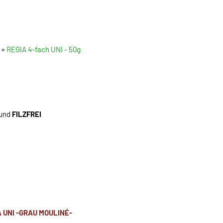
»
REGIA 4-fach UNI - 50g
 und
FILZFREI
A UNI -GRAU MOULINÉ-