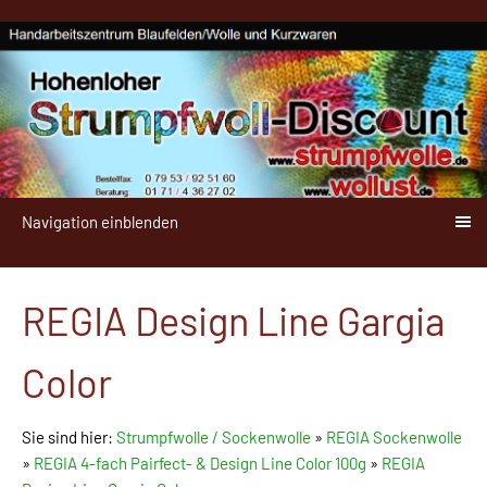
Navigation einblenden
REGIA Design Line Gargia
Color
Sie sind hier:
Strumpfwolle / Sockenwolle
»
REGIA Sockenwolle
»
REGIA 4-fach Pairfect- & Design Line Color 100g
»
REGIA