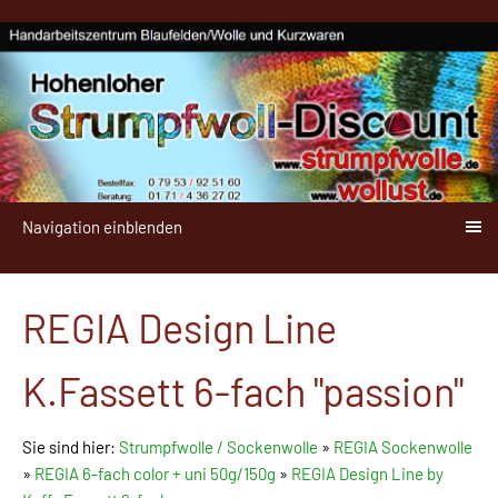
Navigation einblenden
REGIA Design Line
K.Fassett 6-fach "passion"
Sie sind hier:
Strumpfwolle / Sockenwolle
»
REGIA Sockenwolle
»
REGIA 6-fach color + uni 50g/150g
»
REGIA Design Line by