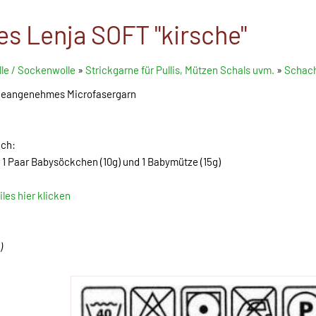
s Lenja SOFT "kirsche"
le / Sockenwolle
»
Strickgarne für Pullis, Mützen Schals uvm.
»
Schach
geangenehmes Microfasergarn
uch:
r 1 Paar Babysöckchen (10g) und 1 Babymütze (15g)
les hier klicken
)