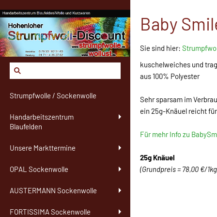
Baby Smile
Sie sind hier:
Strumpfwol
kuschelweiches und tra
aus 100% Polyester
Strumpfwolle / Sockenwolle
Sehr sparsam im Verbra
ein 25g-Knäuel reicht fü
Handarbeitszentrum
Blaufelden
Für mehr Info zu BabySmi
Unsere Markttermine
25g Knäuel
(Grundpreis = 78,00 €/1kg
OPAL Sockenwolle
AUSTERMANN Sockenwolle
FORTISSIMA Sockenwolle