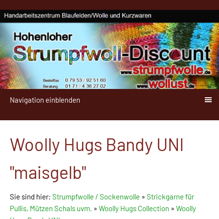
Navigation einblenden
Woolly Hugs Bandy UNI
"maisgelb"
Sie sind hier:
Strumpfwolle / Sockenwolle
»
Strickgarne für
Pullis, Mützen Schals uvm.
»
Woolly Hugs Collection
»
Woolly