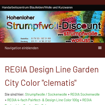
Navigation einblenden
REGIA Design Line Garden
City Color "clematis"
Sie sind hier:
Strumpfwolle / Sockenwolle
»
REGIA Sockenwolle
»
REGIA 4-fach Pairfect- & Design Line Color 100g
»
REGIA